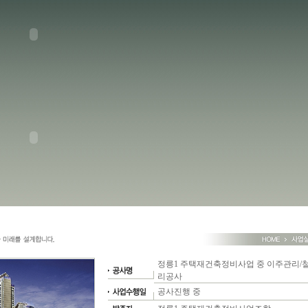
정릉1 주택재건축정비사업 중 이주관리/철
리공사
공사진행 중