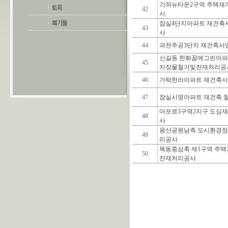
가좌뉴타운2구역 주택재
42
사
잠실4단지아파트 재건축
43
사
44
과천주공3단지 재건축사
신길동 한화꿈에그린아파
45
지장물철거및잔재처리공
46
가락한라아파트 재건축사
47
잠실시영아파트 재건축 
마포로3구역2지구 도심
48
사
용산공원남측 도시환경정
49
리공사
목동중심축 제1구역 주
50
잔재처리공사