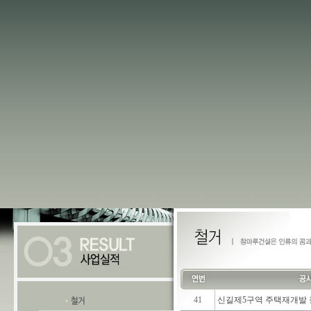
41
신길제5구역 주택재개발