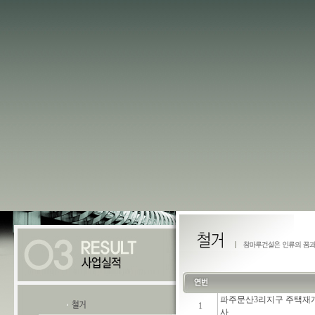
파주문산3리지구 주택재개
1
사